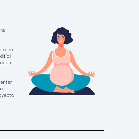
una
nto de
ifícil
pueden
mentar
la
royecto