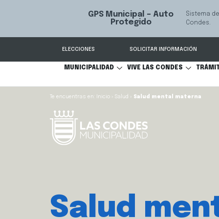
GPS Municipal – Auto
Sistema de
S
Protegido
Condes.
ELECCIONES
SOLICITAR INFORMACIÓN
MUNICIPALIDAD
VIVE LAS CONDES
TRÁMI
Inicio
»
Salud
»
Salud mental materna
Salud ment