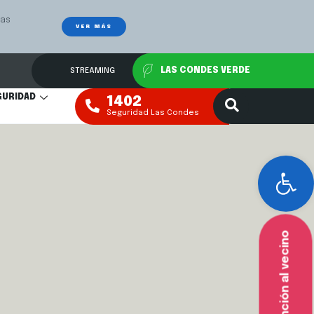
Las
Mediación Fa
VER MÁS
STREAMING
LAS CONDES VERDE
GURIDAD
1402
Seguridad Las Condes
Abr
Atención al vecino