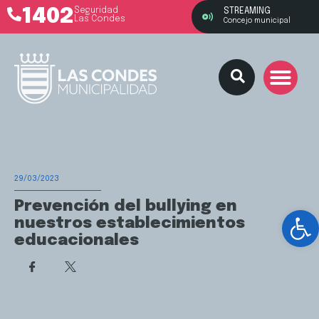
1402
Seguridad
STREAMING
Las Condes
Concejo municipal
29/03/2023
Prevención del bullying en
Ab
nuestros establecimientos
educacionales