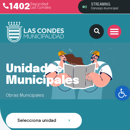
1402
Seguridad
STREAMING
Las Condes
Concejo municipal
Unidades
Municipales
Ab
Obras Municipales
Selecciona unidad