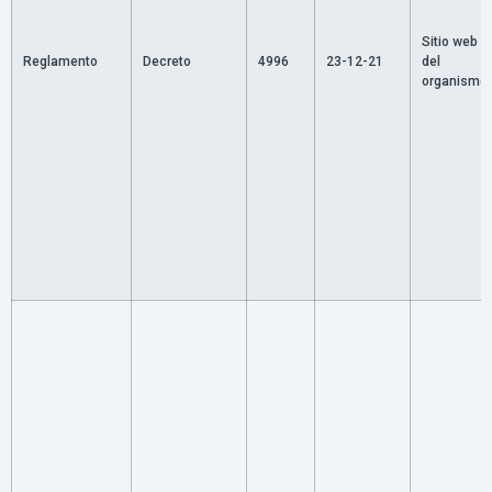
sitio web
reglamento
decreto
4996
23-12-21
del
organismo