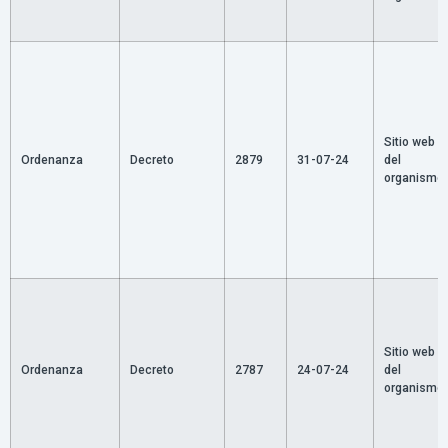
sitio web
ordenanza
decreto
2879
31-07-24
del
organismo
sitio web
ordenanza
decreto
2787
24-07-24
del
organismo