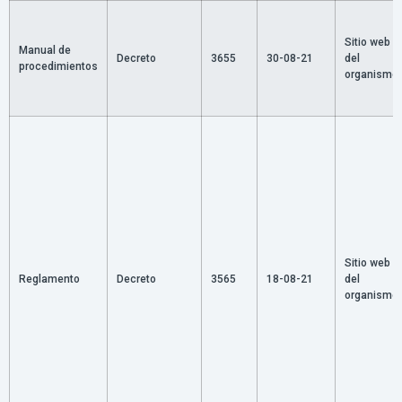
sitio web
manual de
decreto
3655
30-08-21
del
procedimientos
organismo
sitio web
reglamento
decreto
3565
18-08-21
del
organismo