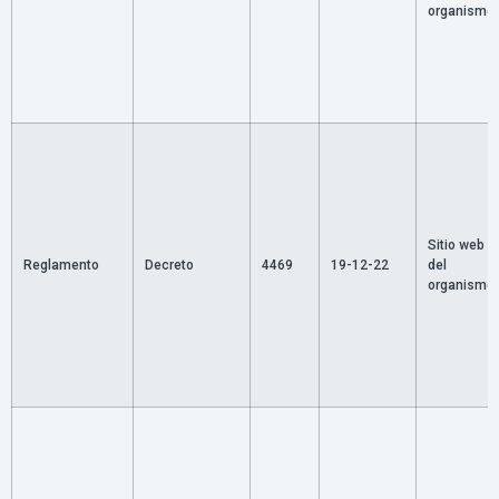
organismo
sitio web
reglamento
decreto
4469
19-12-22
del
organismo