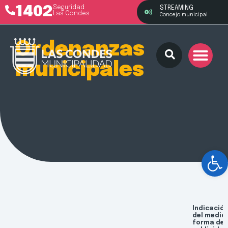
1402
Seguridad
STREAMING
Las Condes
Concejo municipal
Ordenanzas
municipales
Ab
Indicació
del medio 
forma de