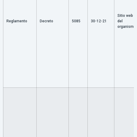
sitio web
reglamento
decreto
5085
30-12-21
del
organismo