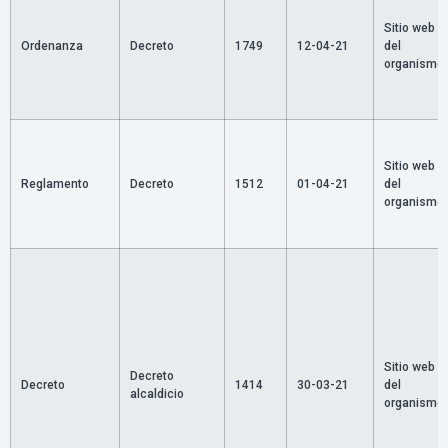
sitio web
ordenanza
decreto
1749
12-04-21
del
organismo
sitio web
reglamento
decreto
1512
01-04-21
del
organismo
sitio web
decreto
decreto
1414
30-03-21
del
alcaldicio
organismo