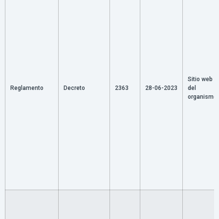
sitio web
reglamento
decreto
2363
28-06-2023
del
organismo