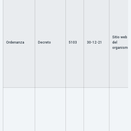
sitio web
ordenanza
decreto
5103
30-12-21
del
organismo