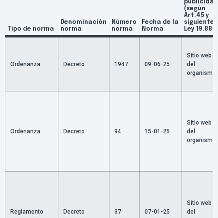
publicida
(según
Art.45 y
Denominación
Número
Fecha de la
siguientes
Tipo de norma
norma
norma
Norma
Ley 19.880
sitio web
ordenanza
decreto
1947
09-06-25
del
organismo
sitio web
ordenanza
decreto
94
15-01-25
del
organismo
sitio web
reglamento
decreto
37
07-01-25
del