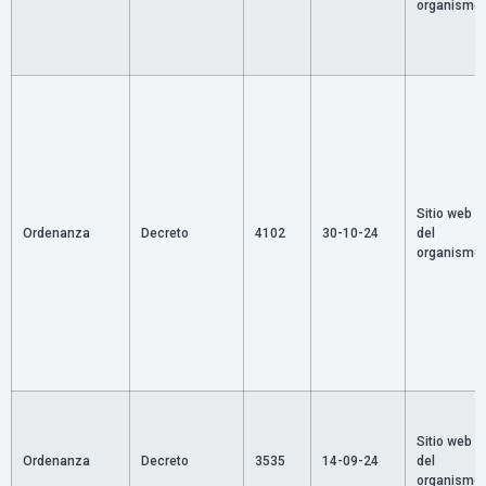
organismo
sitio web
ordenanza
decreto
4102
30-10-24
del
organismo
sitio web
ordenanza
decreto
3535
14-09-24
del
organismo