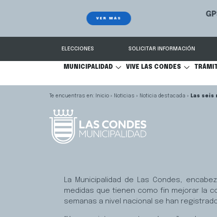
GPS Municipal – Auto
Sistema de
S
Protegido
Condes.
ELECCIONES
SOLICITAR INFORMACIÓN
MUNICIPALIDAD
VIVE LAS CONDES
TRÁMI
Inicio
»
Noticias
»
Noticia destacada
»
Las seis
La Municipalidad de Las Condes, encabe
medidas que tienen como fin mejorar la co
semanas a nivel nacional se han registrad