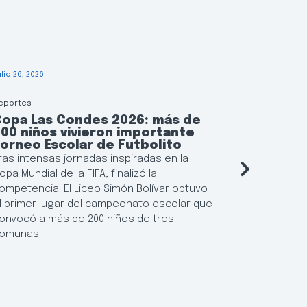
ulio 26, 2026
Julio 24, 2026
eportes
Municipalidad
Copa Las Condes 2026: más de
Las Con
00 niños vivieron importante
manera 
orneo Escolar de Futbolito
las tor
ras intensas jornadas inspiradas en la
El municipi
opa Mundial de la FIFA, finalizó la
para los r
ompetencia. El Liceo Simón Bolívar obtuvo
habitacion
l primer lugar del campeonato escolar que
445 depart
onvocó a más de 200 niños de tres
anticiparse
omunas.
suministro 