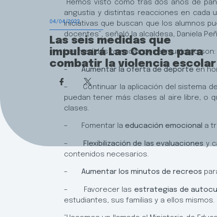
“Hemos visto como tras dos años de pande
angustia y distintas reacciones en cada 
04/04/2022
iniciativas que buscan que los alumnos p
docentes”, señaló la alcaldesa, Daniela Pe
Las seis medidas que
impulsará Las Condes para
Las medidas tomadas por el municipio son
combatir la violencia escolar
–
Aumentar la oferta de deporte
en hor
– Continuar la aplicación del sistema d
puedan tener más clases al aire libre, 
clases.
– Fomentar la
educación emocional
a t
–
Flexibilización de las evaluaciones
y c
contenidos necesarios.
–
Aumentar los minutos de recreos
para
– Favorecer las
estrategias de autoc
estudiantes, sus familias y a ellos mismos.