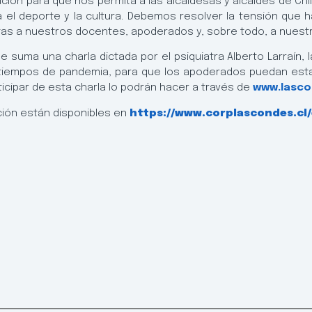
ión para que nos permita a las alcaldesas y alcaldes de Chile 
 el deporte y la cultura. Debemos resolver la tensión que 
 a nuestros docentes, apoderados y, sobre todo, a nuestros
ma una charla dictada por el psiquiatra Alberto Larraín, la 
n tiempos de pandemia, para que los apoderados puedan es
ticipar de esta charla lo podrán hacer a través de
www.lasco
ción están disponibles en
https://www.corplascondes.cl