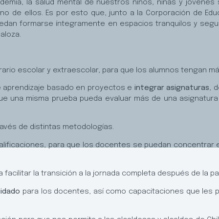
mia, la salud mental de nuestros niños, niñas y jóvenes s
uno de ellos. Es por esto que, junto a la Corporación de E
uedan formarse íntegramente en espacios tranquilos y seg
ñaloza.
:
ario escolar y extraescolar, para que los alumnos tengan más
e aprendizaje basado en proyectos e
integrar asignaturas
, 
o que una misma prueba pueda evaluar más de una asignatur
ravés de distintas metodologías.
alificaciones, para que los docentes se puedan concentrar
 facilitar la transición a la jornada completa después de la p
uidado
para los docentes, así como capacitaciones que les 