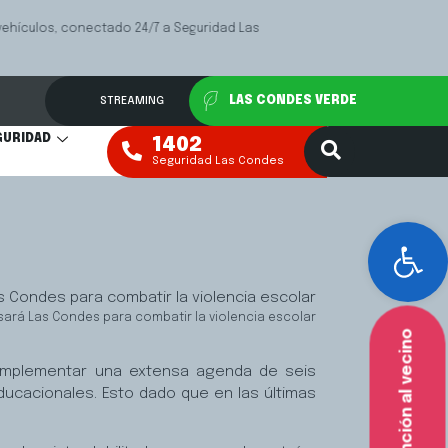
Las
Mediación Fa
VER MÁS
STREAMING
LAS CONDES VERDE
GURIDAD
1402
Seguridad Las Condes
Abr
sará Las Condes para combatir la violencia escolar
Atención al vecino
 implementar una extensa agenda de seis
ducacionales. Esto dado que en las últimas