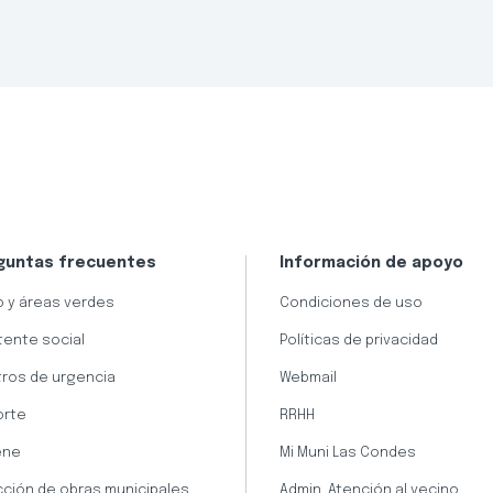
guntas frecuentes
Información de apoyo
 y áreas verdes
Condiciones de uso
tente social
Políticas de privacidad
ros de urgencia
Webmail
orte
RRHH
ene
Mi Muni Las Condes
cción de obras municipales
Admin. Atención al vecino