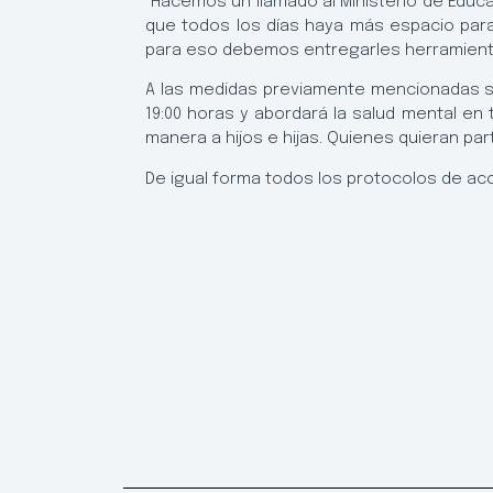
“Hacemos un llamado al Ministerio de Educac
que todos los días haya más espacio para
para eso debemos entregarles herramientas
A las medidas previamente mencionadas se su
19:00 horas y abordará la salud mental e
manera a hijos e hijas. Quienes quieran par
De igual forma todos los protocolos de ac