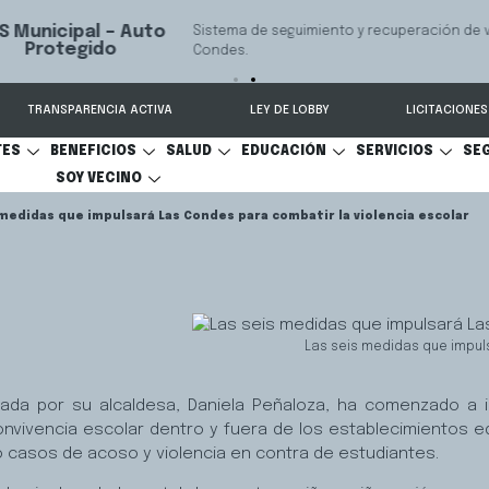
 seguimiento y recuperación de vehículos, conectado 24/7 a Seguridad 
TRANSPARENCIA ACTIVA
LEY DE LOBBY
LICITACIONES
TES
BENEFICIOS
SALUD
EDUCACIÓN
SERVICIOS
SE
SOY VECINO
 medidas que impulsará Las Condes para combatir la violencia escolar
Las seis medidas que impul
zada por su alcaldesa, Daniela Peñaloza, ha comenzado a
nvivencia escolar dentro y fuera de los establecimientos e
o casos de acoso y violencia en contra de estudiantes.