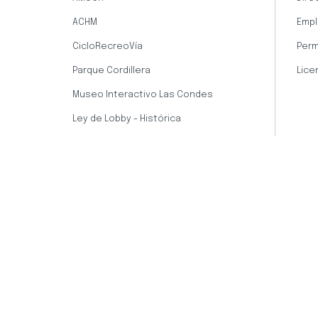
ACHM
Empl
CicloRecreoVía
Perm
Parque Cordillera
Lice
Museo Interactivo Las Condes
Ley de Lobby - Histórica