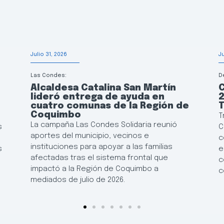
Julio 31, 2026
J
Las Condes:
D
Alcaldesa Catalina San Martín
lideró entrega de ayuda en
2
cuatro comunas de la Región de
T
Coquimbo
T
La campaña Las Condes Solidaria reunió
s
C
aportes del municipio, vecinos e
c
instituciones para apoyar a las familias
s
e
afectadas tras el sistema frontal que
c
impactó a la Región de Coquimbo a
c
mediados de julio de 2026.