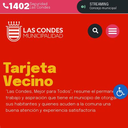
1402
Seguridad
STREAMING
Las Condes
Concejo municipal
Tarjeta
Vecino
Ab
“Las Condes, Mejor para Todos”, resume el permanente
trabajo y aspiración que tiene el municipio de otorgar a
sus habitantes y quienes acuden a la comuna una
buena atención y experiencia satisfactoria.