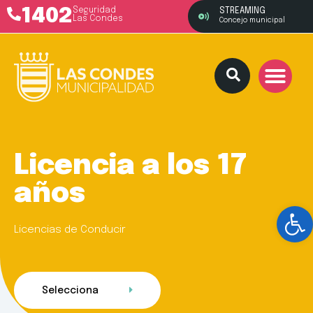
1402
Seguridad
STREAMING
Las Condes
Concejo municipal
Licencia a los 17
años
Ab
Licencias de Conducir
Selecciona