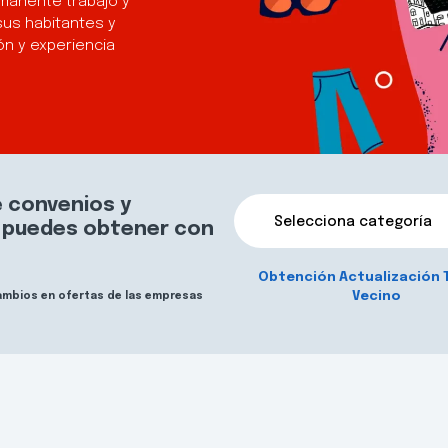
manente trabajo y
sus habitantes y
n y experiencia
 convenios y
Selecciona categoría
e puedes obtener con
Obtención Actualización 
Vecino
cambios en ofertas de las empresas