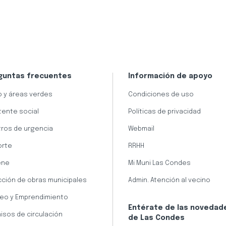
guntas frecuentes
Información de apoyo
 y áreas verdes
Condiciones de uso
tente social
Políticas de privacidad
ros de urgencia
Webmail
orte
RRHH
ene
Mi Muni Las Condes
cción de obras municipales
Admin. Atención al vecino
eo y Emprendimiento
Entérate de las novedad
isos de circulación
de Las Condes