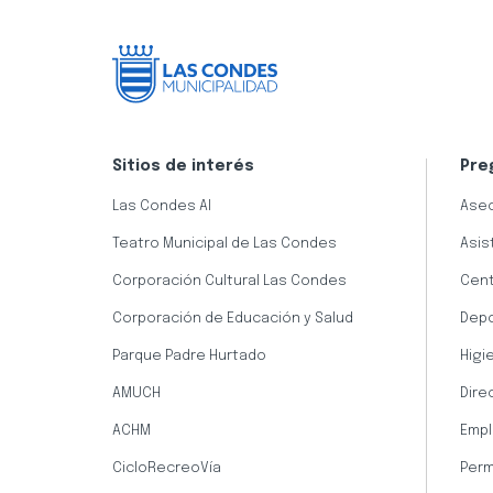
Sitios de interés
Pre
Las Condes AI
Aseo
Teatro Municipal de Las Condes
Asis
Corporación Cultural Las Condes
Cent
Corporación de Educación y Salud
Dep
Parque Padre Hurtado
Higi
AMUCH
Dire
ACHM
Empl
CicloRecreoVía
Perm