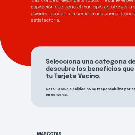
“Las Condes, Mejor para Todos”, resume el per
aspiración que tiene el municipio de otorgar a 
quienes acuden a la comuna una buena atenció
satisfactoria.
Selecciona una categoría de
descubre los beneficios qu
tu Tarjeta Vecino.
Nota: La Municipalidad no se responsabiliza por 
en convenio.
MASCOTAS