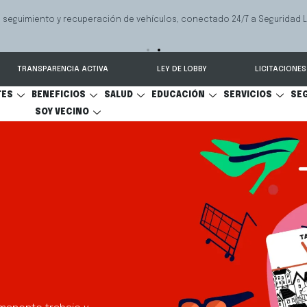
ue ayuda a las familias a resolver conflictos sobre pensión de alimentos
ional y cuidado personal.
TRANSPARENCIA ACTIVA
LEY DE LOBBY
LICITACIONES
TES
BENEFICIOS
SALUD
EDUCACIÓN
SERVICIOS
SE
SOY VECINO