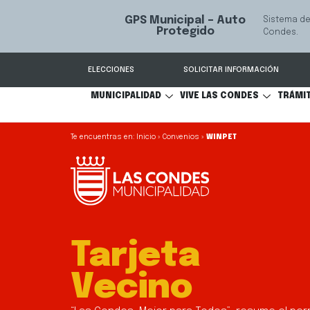
Servicio q
Mediación Familiar
ÁS
comunicac
ELECCIONES
SOLICITAR INFORMACIÓN
MUNICIPALIDAD
VIVE LAS CONDES
TRÁMI
Inicio
»
Convenios
»
WINPET
Tarjeta
Vecino