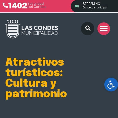
1402
Seguridad
STREAMING
Las Condes
Concejo municipal
Atractivos
turísticos:
Ab
Cultura y
patrimonio