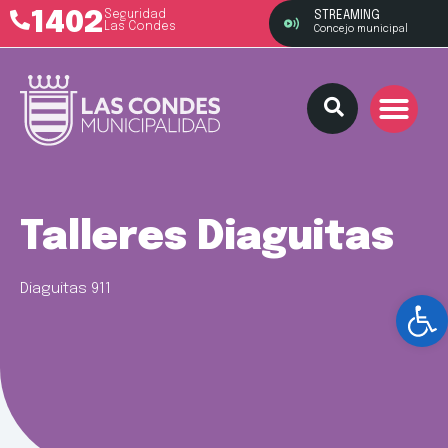
1402
Seguridad
STREAMING
Las Condes
Concejo municipal
Talleres Diaguitas
Diaguitas 911​
Ab