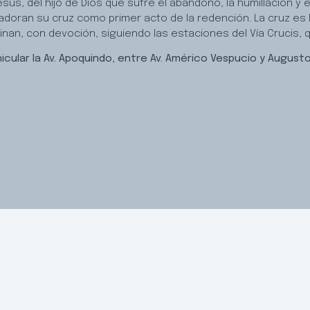
esús, del hijo de Dios que sufre el abandono, la humillación y 
adoran su cruz como primer acto de la redención. La cruz es l
inan, con devoción, siguiendo las estaciones del Vía Crucis, q
icular la Av. Apoquindo, entre Av. Américo Vespucio y Augusto L