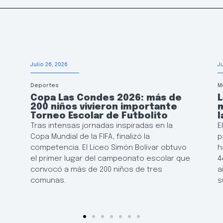
Julio 26, 2026
J
Deportes
M
Copa Las Condes 2026: más de
200 niños vivieron importante
m
e
Torneo Escolar de Futbolito
l
Tras intensas jornadas inspiradas en la
E
Copa Mundial de la FIFA, finalizó la
p
competencia. El Liceo Simón Bolívar obtuvo
h
el primer lugar del campeonato escolar que
4
convocó a más de 200 niños de tres
a
comunas.
s