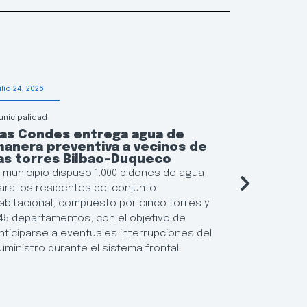
ulio 24, 2026
Julio 20, 2026
unicipalidad
Municipalidad
Las Condes entrega agua de
Las Con
anera preventiva a vecinos de
solidari
as torres Bilbao–Duqueco
afectada
Región 
l municipio dispuso 1.000 bidones de agua
La alcalde
ara los residentes del conjunto
Martín, inf
abitacional, compuesto por cinco torres y
puntos de 
45 departamentos, con el objetivo de
perecibles
nticiparse a eventuales interrupciones del
vecinos da
uministro durante el sistema frontal.