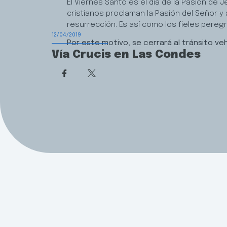
El Viernes Santo es el día de la Pasión de J
cristianos proclaman la Pasión del Señor y 
resurrección. Es así como los fieles peregr
12/04/2019
Por este motivo, se cerrará al tránsito veh
Vía Crucis en Las Condes