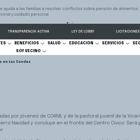
e ayuda a las familias a resolver conflictos sobre pensión de alimentos,
onal y cuidado personal.
TRANSPARENCIA ACTIVA
LEY DE LOBBY
LICITACIONES
TES
BENEFICIOS
SALUD
EDUCACIÓN
SERVICIOS
SE
SOY VECINO
is en Las Condes
das por jóvenes de COANIL y de la pastoral juvenil de la Vicarí
rro Navidad y concluye en el frontis del Centro Cívico. Será p
r.