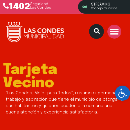
1402
Seguridad
STREAMING
Las Condes
Concejo municipal
Tarjeta
Vecino
Ab
“Las Condes, Mejor para Todos”, resume el permanente
trabajo y aspiración que tiene el municipio de otorgar a
sus habitantes y quienes acuden a la comuna una
buena atención y experiencia satisfactoria.