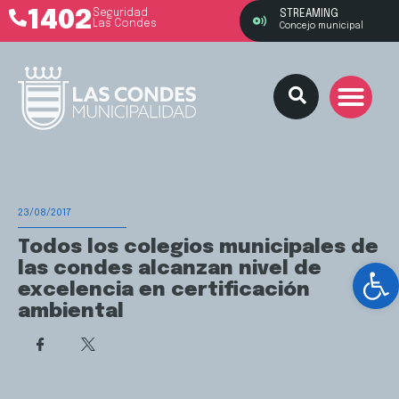
1402
Seguridad
STREAMING
Las Condes
Concejo municipal
23/08/2017
Todos los colegios municipales de
Ab
las condes alcanzan nivel de
excelencia en certificación
ambiental