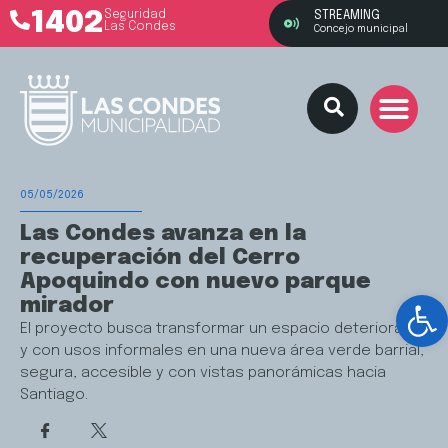
1402
Seguridad
STREAMING
Las Condes
Concejo municipal
05/05/2026
Las Condes avanza en la
recuperación del Cerro
Apoquindo con nuevo parque
Ab
mirador
El proyecto busca transformar un espacio deteriorado
y con usos informales en una nueva área verde barrial,
segura, accesible y con vistas panorámicas hacia
Santiago.