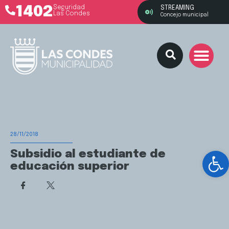
1402
Seguridad
STREAMING
Las Condes
Concejo municipal
28/11/2018
Ab
Subsidio al estudiante de
educación superior