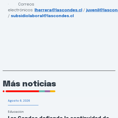
· Correos
electrónicos:
lherrera@lascondes.cl
/
juvenil@lascon
/
subsidiolaboral@lascondes.cl
Más noticias
Agosto 6, 2026
Educación