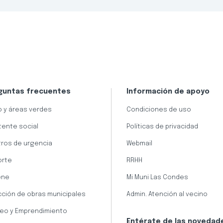
guntas frecuentes
Información de apoyo
 y áreas verdes
Condiciones de uso
tente social
Políticas de privacidad
ros de urgencia
Webmail
orte
RRHH
ene
Mi Muni Las Condes
cción de obras municipales
Admin. Atención al vecino
eo y Emprendimiento
Entérate de las novedad