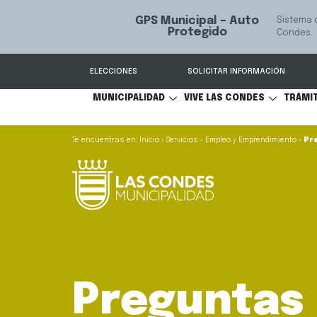
GPS Municipal – Auto
Sistema de
S
Protegido
Condes.
ELECCIONES
SOLICITAR INFORMACIÓN
MUNICIPALIDAD
VIVE LAS CONDES
TRÁMI
Inicio
»
Servicios
»
Empleo y Emprendimiento
»
Pr
Preguntas