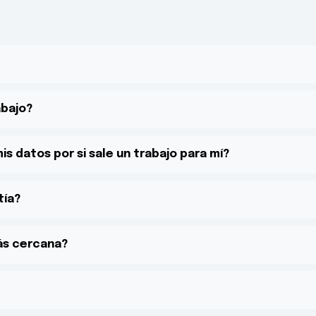
abajo?
s datos por si sale un trabajo para mí?
tía?
más cercana?