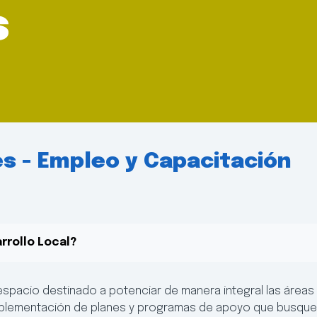
s
s - Empleo y Capacitación
rrollo Local?
 espacio destinado a potenciar de manera integral las área
 implementación de planes y programas de apoyo que busquen