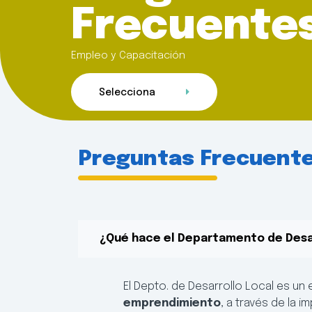
Frecuente
Empleo y Capacitación
Selecciona
Preguntas Frecuente
¿Qué hace el Departamento de Desa
El Depto. de Desarrollo Local es un
emprendimiento
, a través de la