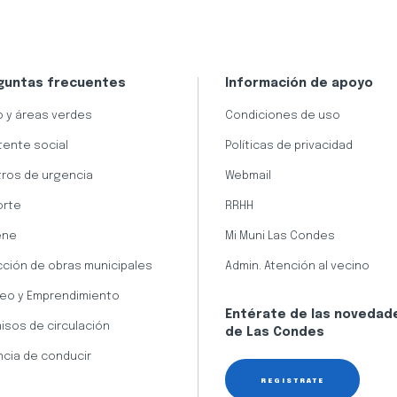
guntas frecuentes
Información de apoyo
 y áreas verdes
Condiciones de uso
tente social
Políticas de privacidad
ros de urgencia
Webmail
orte
RRHH
ene
Mi Muni Las Condes
cción de obras municipales
Admin. Atención al vecino
eo y Emprendimiento
Entérate de las novedad
isos de circulación
de Las Condes
ncia de conducir
REGÍSTRATE