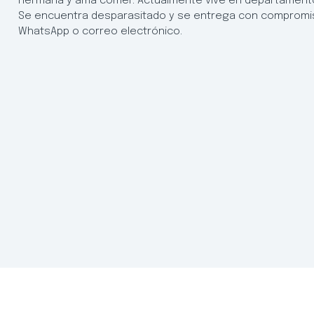
hermana y ama comer. Actualmente vive en departamento y
Se encuentra desparasitado y se entrega con compromis
WhatsApp o correo electrónico.