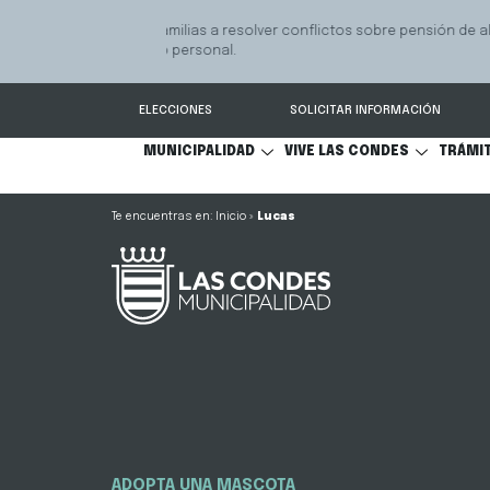
GPS Municipal – Auto
Sistema de
S
Protegido
Condes.
ELECCIONES
SOLICITAR INFORMACIÓN
MUNICIPALIDAD
VIVE LAS CONDES
TRÁMI
Inicio
»
Lucas
ADOPTA UNA MASCOTA