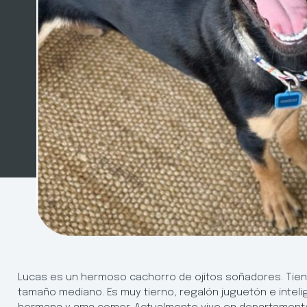
Lucas es un hermoso cachorro de ojitos soñadores. Tien
tamaño mediano. Es muy tierno, regalón juguetón e inteli