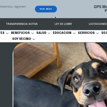
 seguimiento y recuperación de vehículos, conectado 24/7 a Seguridad 
TRANSPARENCIA ACTIVA
LEY DE LOBBY
LICITACIONES
TES
BENEFICIOS
SALUD
EDUCACIÓN
SERVICIOS
SE
SOY VECINO