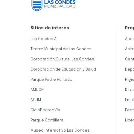
Sitios de interés
Pre
Las Condes AI
Aseo
Teatro Municipal de Las Condes
Asis
Corporación Cultural Las Condes
Cent
Corporación de Educación y Salud
Dep
Parque Padre Hurtado
Higi
AMUCH
Dire
ACHM
Empl
CicloRecreoVía
Perm
Parque Cordillera
Lice
Museo Interactivo Las Condes