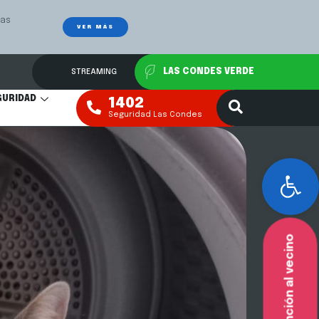
Las
Mediación Fa
VER MÁS
STREAMING
LAS CONDES VERDE
GURIDAD
1402
Seguridad Las Condes
Abr
Atención al vecino