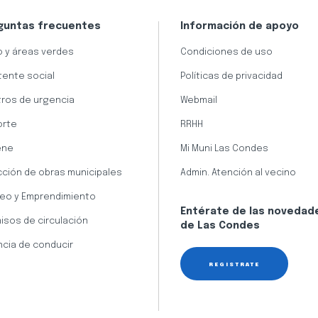
guntas frecuentes
Información de apoyo
 y áreas verdes
Condiciones de uso
tente social
Políticas de privacidad
ros de urgencia
Webmail
orte
RRHH
ene
Mi Muni Las Condes
cción de obras municipales
Admin. Atención al vecino
eo y Emprendimiento
Entérate de las novedad
isos de circulación
de Las Condes
ncia de conducir
REGÍSTRATE