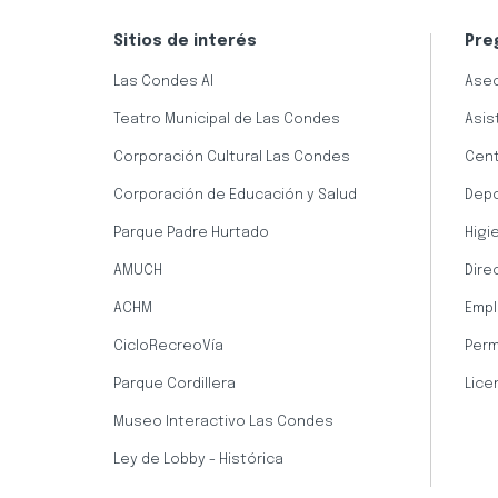
Sitios de interés
Pre
Las Condes AI
Aseo
Teatro Municipal de Las Condes
Asis
Corporación Cultural Las Condes
Cent
Corporación de Educación y Salud
Dep
Parque Padre Hurtado
Higi
AMUCH
Dire
ACHM
Empl
CicloRecreoVía
Perm
Parque Cordillera
Lice
Museo Interactivo Las Condes
Ley de Lobby - Histórica