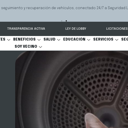
 seguimiento y recuperación de vehículos, conectado 24/7 a Seguridad 
TRANSPARENCIA ACTIVA
LEY DE LOBBY
LICITACIONES
TES
BENEFICIOS
SALUD
EDUCACIÓN
SERVICIOS
SE
SOY VECINO