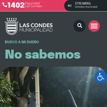
1402
Seguridad
STREAMING
Las Condes
Concejo municipal
BUSCO A MI DUEÑO
No sabemos
Ab