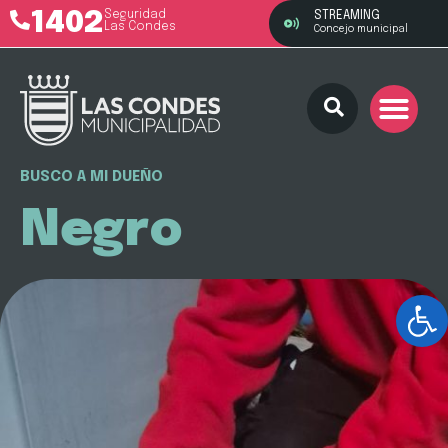
1402
Seguridad
STREAMING
Las Condes
Concejo municipal
BUSCO A MI DUEÑO
Negro
Ab