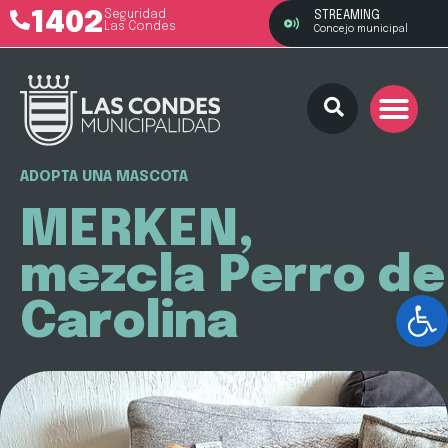
1402
Seguridad
STREAMING
Las Condes
Concejo municipal
ADOPTA UNA MASCOTA
MERKEN,
mezcla Perro de
Ab
Carolina