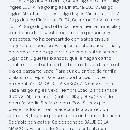
LOLITA, Galgo Inglés LOLITA, Galgo Inglés LOLITA, Galgo
Inglés LOLITA, Galgo Inglés Miniatura: LOLITA, Galgo
Inglés Miniatura: LOLITA, Galgo Inglés Miniatura: LOLITA,
Galgo Inglés Miniatura: LOLITA, Galgo Inglés Miniatura:
LOLITA, Galgo Inglés Lolita Cariñosa, tierna, tranquila y
bien educada, le gusta rodearse de personas y
mascotas, no ha compartido con gatos en sus
hogares temporales. Es rápida, aristocrática, grácil y
por sobre todo elegante. Le encanta salir a pasear,
jugar con juguetes blandos, que le hagan cariño,
sentarse en el sofá o alfombra a retozar durante el
día es bastante vaga. Para cualquier tipo de familia,
ojalá sin conejos. Dale una oportunidad, no te
arrepentirás! DATOS DE LA MASCOTA: Nombre: Lolita
Raza: Galgo Inglés Sexo: Hembra Edad: 2 años (nace
01/01/2024) Tamaño: L (entre 20Kg y 30Kg) Nivel de
energía: Media Sociable con niños: Sí, hay que
presentarlos en forma adecuada Sociable con
perros: Sí, hay que presentarlos en forma adecuada
Sociable con gatos: Se desconoce SALUD DE LA
MASCOTA: Esterilizado: Se entrega esterilizada