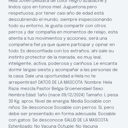
Hela Joven peludita de color negro azabache y
lindos ojos en tonos miel. Juguetona pero
respetuosa, por tener casi año de edad está
descubriendo el mundo, siempre inspeccionando
todo su entorno, le gusta compartir con otros
perros y dar compañía en momentos de relajo, esta
atenta a tus movimientos y acciones, será una
compañera fiel ya que quiere participar y opinar en
todo. Es desconfiada con los extraños, ahí sale su
instinto protector de la manada, es muy leal,
inteligente, activa, poderosa y cariñosa. Le encanta
dormir largas siesta y acompañar a las personas de
la casa. Dale una oportunidad a Hela no te
arrepentirás!! DATOS DE LA MASCOTA: Nombre: Hela
Raza: mezcla Pastor Belga Groenendael Sexo:
Hembra Edad: 1año (nace 09/12/2024) Tamaño: L pesa
30 Kg. aprox. Nivel de energía: Media Sociable con
niños: Se desconoce Sociable con perros: Sí, pero
debe ser presentado en forma adecuada. Sociable
con gatos: Se desconoce SALUD DE LA MASCOTA:
Esterilizado: No Vacuna Óctuple: No Vacuna