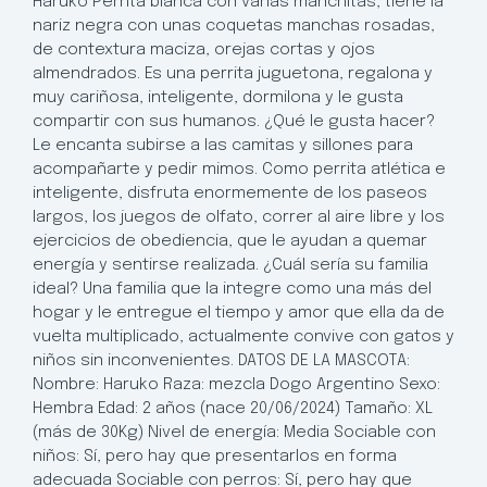
Haruko Perrita blanca con varias manchitas, tiene la
nariz negra con unas coquetas manchas rosadas,
de contextura maciza, orejas cortas y ojos
almendrados. Es una perrita juguetona, regalona y
muy cariñosa, inteligente, dormilona y le gusta
compartir con sus humanos. ¿Qué le gusta hacer?
Le encanta subirse a las camitas y sillones para
acompañarte y pedir mimos. Como perrita atlética e
inteligente, disfruta enormemente de los paseos
largos, los juegos de olfato, correr al aire libre y los
ejercicios de obediencia, que le ayudan a quemar
energía y sentirse realizada. ¿Cuál sería su familia
ideal? Una familia que la integre como una más del
hogar y le entregue el tiempo y amor que ella da de
vuelta multiplicado, actualmente convive con gatos y
niños sin inconvenientes. DATOS DE LA MASCOTA:
Nombre: Haruko Raza: mezcla Dogo Argentino Sexo:
Hembra Edad: 2 años (nace 20/06/2024) Tamaño: XL
(más de 30Kg) Nivel de energía: Media Sociable con
niños: Sí, pero hay que presentarlos en forma
adecuada Sociable con perros: Sí, pero hay que