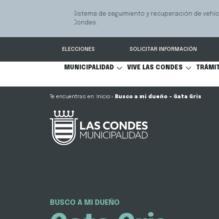
Servicio qu
Mediación Familiar
S
comunicaci
ELECCIONES
SOLICITAR INFORMACIÓN
MUNICIPALIDAD
VIVE LAS CONDES
TRÁMI
Inicio
»
Busco a mi dueño – Gata Gris
BUSCO A MI DUEÑO