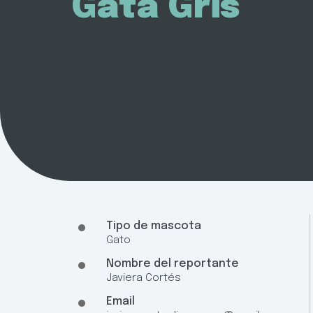
Gata Gris
Tipo de mascota
Gato
Nombre del reportante
Javiera Cortés
Email