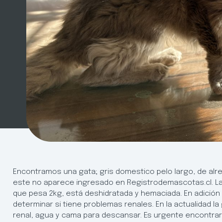
Encontramos una gata; gris domestico pelo largo, de alred
este no aparece ingresado en Registrodemascotas.cl. La l
que pesa 2kg, está deshidratada y hemaciada. En adición
determinar si tiene problemas renales. En la actualidad l
renal, agua y cama para descansar. Es urgente encontra