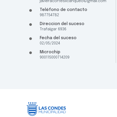
javieracorteslicanqueo@gmail.com
Teléfono de contacto
987754782
Direccion del suceso
Trafalgar 6936
Fecha del suceso
02/05/2024
Microchip
900115000714209