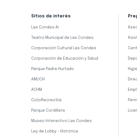
Sitios de interés
Pre
Las Condes AI
Aseo
Teatro Municipal de Las Condes
Asis
Corporación Cultural Las Condes
Cent
Corporación de Educación y Salud
Dep
Parque Padre Hurtado
Higi
AMUCH
Dire
ACHM
Empl
CicloRecreoVía
Perm
Parque Cordillera
Lice
Museo Interactivo Las Condes
Ley de Lobby - Histórica