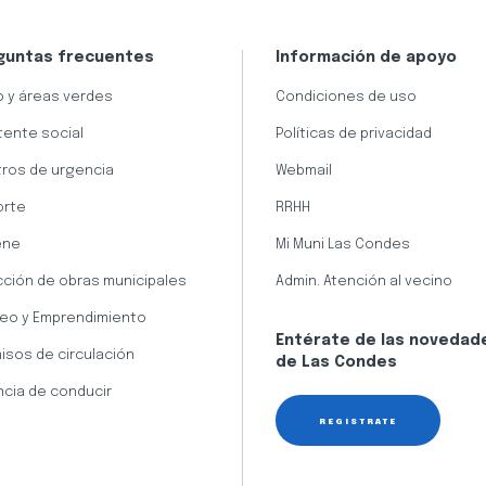
guntas frecuentes
Información de apoyo
 y áreas verdes
Condiciones de uso
tente social
Políticas de privacidad
ros de urgencia
Webmail
orte
RRHH
ene
Mi Muni Las Condes
cción de obras municipales
Admin. Atención al vecino
eo y Emprendimiento
Entérate de las novedad
isos de circulación
de Las Condes
ncia de conducir
REGÍSTRATE