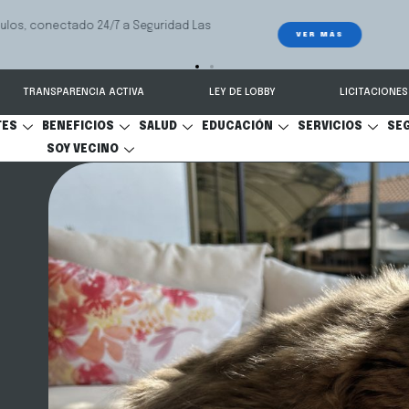
e ayuda a las familias a resolver conflictos sobre pensión de alimentos,
onal y cuidado personal.
TRANSPARENCIA ACTIVA
LEY DE LOBBY
LICITACIONES
TES
BENEFICIOS
SALUD
EDUCACIÓN
SERVICIOS
SE
SOY VECINO