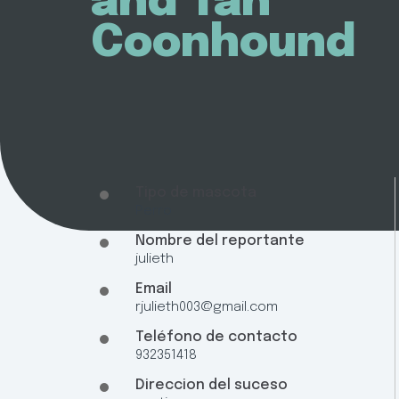
and Tan
Coonhound
Tipo de mascota
Perro
Nombre del reportante
julieth
Email
rjulieth003@gmail.com
Teléfono de contacto
932351418
Direccion del suceso