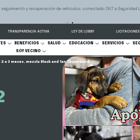
 seguimiento y recuperación de vehículos, conectado 24/7 a Seguridad 
TRANSPARENCIA ACTIVA
LEY DE LOBBY
LICITACIONES
TES
BENEFICIOS
SALUD
EDUCACIÓN
SERVICIOS
SE
SOY VECINO
2 a 3 meses, mezcla Black and Tan Coonhound
2