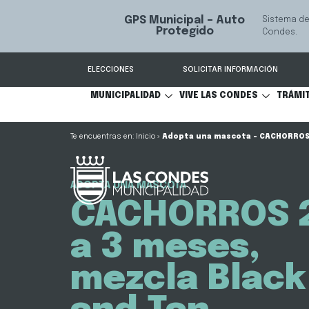
GPS Municipal – Auto
Sistema de
S
Protegido
Condes.
ELECCIONES
SOLICITAR INFORMACIÓN
MUNICIPALIDAD
VIVE LAS CONDES
TRÁMI
Inicio
»
Adopta una mascota – CACHORROS 
ADOPTA UNA MASCOTA
CACHORROS 
a 3 meses,
mezcla Black