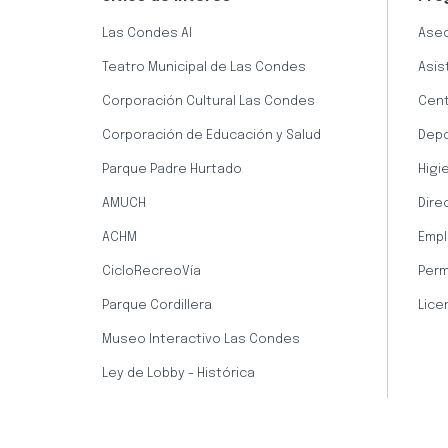
Las Condes AI
Aseo
Teatro Municipal de Las Condes
Asis
Corporación Cultural Las Condes
Cent
Corporación de Educación y Salud
Dep
Parque Padre Hurtado
Higi
AMUCH
Dire
ACHM
Empl
CicloRecreoVía
Perm
Parque Cordillera
Lice
Museo Interactivo Las Condes
Ley de Lobby - Histórica