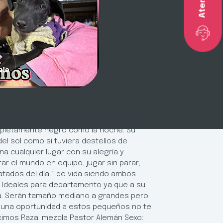
ueña bola de energía y ternura, una
mpletamente negro como la noche. Su
 del sol como si tuviera destellos de
na cualquier lugar con su alegría y
ar el mundo en equipo, jugar sin parar,
tados del día 1 de vida siendo ambos
deales para departamento ya que a su
a. Serán tamaño mediano a grandes pero
e una oportunidad a estos pequeños no te
ximos Raza: mezcla Pastor Alemán Sexo: