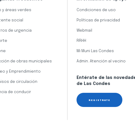
 y áreas verdes
Condiciones de uso
tente social
Políticas de privacidad
ros de urgencia
Webmail
orte
RRHH
ene
Mi Muni Las Condes
cción de obras municipales
Admin. Atención al vecino
eo y Emprendimiento
Entérate de las novedad
isos de circulación
de Las Condes
ncia de conducir
REGÍSTRATE