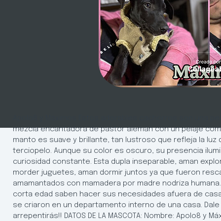
Apolo8 y Máximos Estos adorables cachorros son una peq
mezcla encantadora de pastor alemán con un pelaje co
manto es suave y brillante, tan lustroso que refleja la luz
terciopelo. Aunque su color es oscuro, su presencia ilumi
curiosidad constante. Esta dupla inseparable, aman explor
morder juguetes, aman dormir juntos ya que fueron resca
amamantados con mamadera por madre nodriza humana. I
corta edad saben hacer sus necesidades afuera de cas
se criaron en un departamento interno de una casa. Dal
arrepentirás!! DATOS DE LA MASCOTA: Nombre: Apolo8 y Má