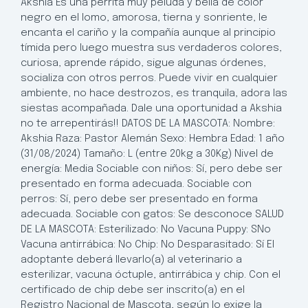
Akshia Es una perrita muy peluda y bella de color
negro en el lomo, amorosa, tierna y sonriente, le
encanta el cariño y la compañía aunque al principio
tímida pero luego muestra sus verdaderos colores,
curiosa, aprende rápido, sigue algunas órdenes,
socializa con otros perros. Puede vivir en cualquier
ambiente, no hace destrozos, es tranquila, adora las
siestas acompañada. Dale una oportunidad a Akshia
no te arrepentirás!! DATOS DE LA MASCOTA: Nombre:
Akshia Raza: Pastor Alemán Sexo: Hembra Edad: 1 año
(31/08/2024) Tamaño: L (entre 20kg a 30Kg) Nivel de
energía: Media Sociable con niños: Sí, pero debe ser
presentado en forma adecuada. Sociable con
perros: Sí, pero debe ser presentado en forma
adecuada. Sociable con gatos: Se desconoce SALUD
DE LA MASCOTA: Esterilizado: No Vacuna Puppy: SNo
Vacuna antirrábica: No Chip: No Desparasitado: Sí El
adoptante deberá llevarlo(a) al veterinario a
esterilizar, vacuna óctuple, antirrábica y chip. Con el
certificado de chip debe ser inscrito(a) en el
Registro Nacional de Mascota, según lo exige la