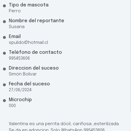
Tipo de mascota
Perro
Nombre del reportante
Susana
Email
spulido@hotmail.cl
Teléfono de contacto
995453606
Direccion del suceso
Simón Bolívar
Fecha del suceso
27/06/2024
Microchip
000
Valentina es una perrita dócil, cariñosa ,esterilizada.
Se da en adopcion. Solo WhatsApp 995453606