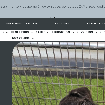
 seguimiento y recuperación de vehículos, conectado 24/7 a Seguridad 
TRANSPARENCIA ACTIVA
LEY DE LOBBY
LICITACIONES
TES
BENEFICIOS
SALUD
EDUCACIÓN
SERVICIOS
SE
SOY VECINO