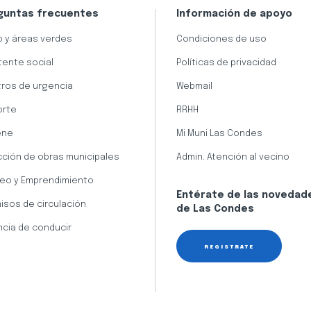
guntas frecuentes
Información de apoyo
 y áreas verdes
Condiciones de uso
tente social
Políticas de privacidad
ros de urgencia
Webmail
orte
RRHH
ene
Mi Muni Las Condes
cción de obras municipales
Admin. Atención al vecino
eo y Emprendimiento
Entérate de las novedad
isos de circulación
de Las Condes
ncia de conducir
REGÍSTRATE