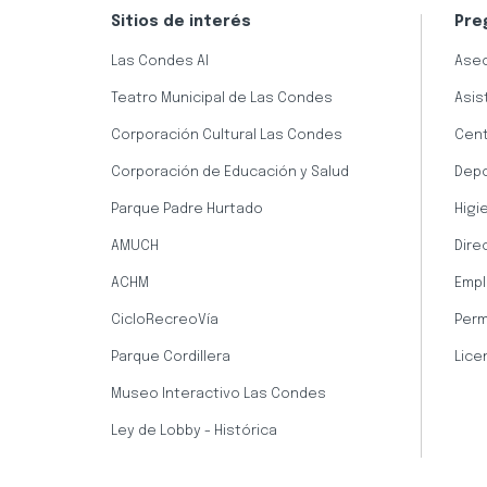
Sitios de interés
Pre
Las Condes AI
Aseo
Teatro Municipal de Las Condes
Asis
Corporación Cultural Las Condes
Cent
Corporación de Educación y Salud
Dep
Parque Padre Hurtado
Higi
AMUCH
Dire
ACHM
Empl
CicloRecreoVía
Perm
Parque Cordillera
Lice
Museo Interactivo Las Condes
Ley de Lobby - Histórica