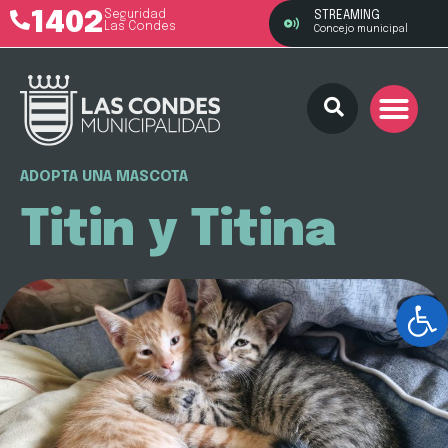
1402
Seguridad
STREAMING
Las Condes
Concejo municipal
ADOPTA UNA MASCOTA
Titin y Titina
Ab