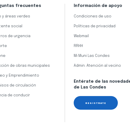
guntas frecuentes
Información de apoyo
 y áreas verdes
Condiciones de uso
tente social
Políticas de privacidad
ros de urgencia
Webmail
orte
RRHH
ene
Mi Muni Las Condes
cción de obras municipales
Admin. Atención al vecino
eo y Emprendimiento
Entérate de las novedad
isos de circulación
de Las Condes
ncia de conducir
REGÍSTRATE