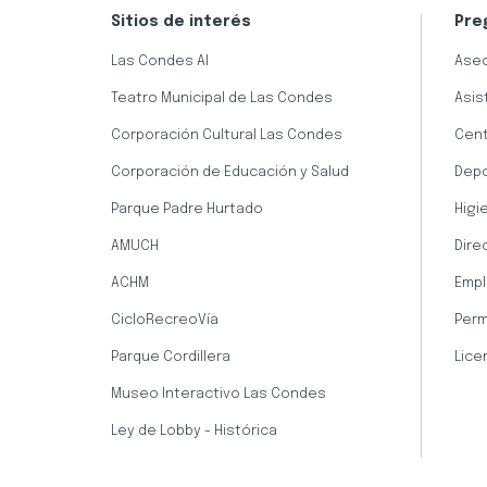
Sitios de interés
Pre
Las Condes AI
Aseo
Teatro Municipal de Las Condes
Asis
Corporación Cultural Las Condes
Cent
Corporación de Educación y Salud
Dep
Parque Padre Hurtado
Higi
AMUCH
Dire
ACHM
Empl
CicloRecreoVía
Perm
Parque Cordillera
Lice
Museo Interactivo Las Condes
Ley de Lobby - Histórica