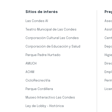
Sitios de interés
Pre
Las Condes AI
Aseo
Teatro Municipal de Las Condes
Asis
Corporación Cultural Las Condes
Cent
Corporación de Educación y Salud
Dep
Parque Padre Hurtado
Higi
AMUCH
Dire
ACHM
Empl
CicloRecreoVía
Perm
Parque Cordillera
Lice
Museo Interactivo Las Condes
Ley de Lobby - Histórica