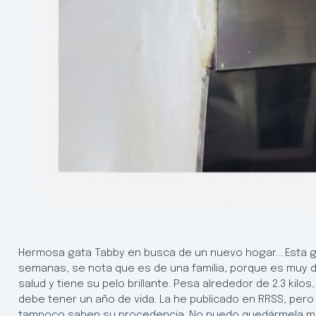
Hermosa gata Tabby en busca de un nuevo hogar… Esta ga
semanas, se nota que es de una familia, porque es muy d
salud y tiene su pelo brillante. Pesa alrededor de 2.3 ki
debe tener un año de vida. La he publicado en RRSS, pero
tampoco saben su procedencia. No puedo quedármela má