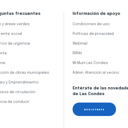
guntas frecuentes
Información de apoyo
 y áreas verdes
Condiciones de uso
tente social
Políticas de privacidad
ros de urgencia
Webmail
orte
RRHH
ene
Mi Muni Las Condes
cción de obras municipales
Admin. Atención al vecino
eo y Emprendimiento
Entérate de las novedad
isos de circulación
de Las Condes
ncia de conducir
REGÍSTRATE