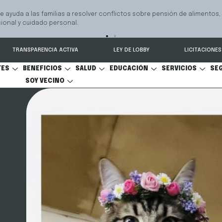
e ayuda a las familias a resolver conflictos sobre pensión de alimentos,
onal y cuidado personal.
TRANSPARENCIA ACTIVA
LEY DE LOBBY
LICITACIONES
TES
BENEFICIOS
SALUD
EDUCACIÓN
SERVICIOS
SE
SOY VECINO