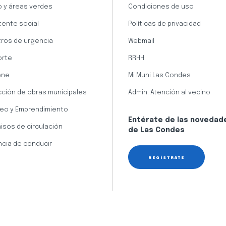
 y áreas verdes
Condiciones de uso
tente social
Políticas de privacidad
ros de urgencia
Webmail
orte
RRHH
ene
Mi Muni Las Condes
cción de obras municipales
Admin. Atención al vecino
eo y Emprendimiento
Entérate de las novedad
isos de circulación
de Las Condes
ncia de conducir
REGÍSTRATE