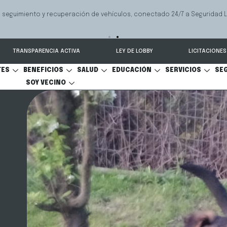
 seguimiento y recuperación de vehículos, conectado 24/7 a Seguridad 
TRANSPARENCIA ACTIVA
LEY DE LOBBY
LICITACIONES
TES
BENEFICIOS
SALUD
EDUCACIÓN
SERVICIOS
SE
SOY VECINO