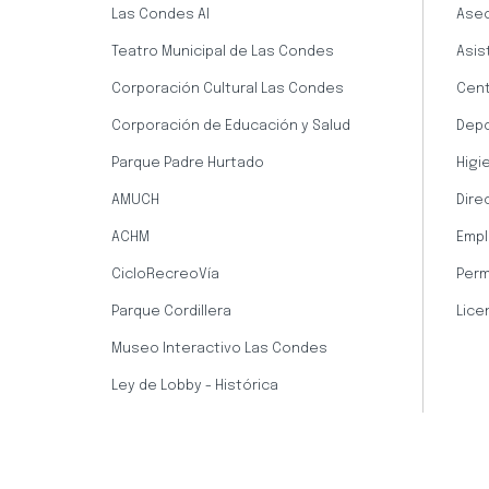
Las Condes AI
Aseo
Teatro Municipal de Las Condes
Asis
Corporación Cultural Las Condes
Cent
Corporación de Educación y Salud
Dep
Parque Padre Hurtado
Higi
AMUCH
Dire
ACHM
Empl
CicloRecreoVía
Perm
Parque Cordillera
Lice
Museo Interactivo Las Condes
Ley de Lobby - Histórica