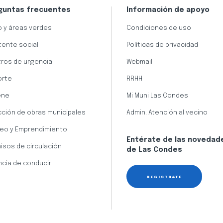
guntas frecuentes
Información de apoyo
 y áreas verdes
Condiciones de uso
tente social
Políticas de privacidad
ros de urgencia
Webmail
orte
RRHH
ene
Mi Muni Las Condes
cción de obras municipales
Admin. Atención al vecino
eo y Emprendimiento
Entérate de las novedad
isos de circulación
de Las Condes
ncia de conducir
REGÍSTRATE