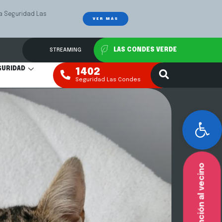
Las
Mediación Fa
VER MÁS
STREAMING
LAS CONDES VERDE
GURIDAD
1402
Seguridad Las Condes
Abr
Atención al vecino