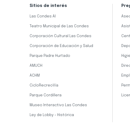
Sitios de interés
Pre
Las Condes AI
Aseo
Teatro Municipal de Las Condes
Asis
Corporación Cultural Las Condes
Cent
Corporación de Educación y Salud
Dep
Parque Padre Hurtado
Higi
AMUCH
Dire
ACHM
Empl
CicloRecreoVía
Perm
Parque Cordillera
Lice
Museo Interactivo Las Condes
Ley de Lobby - Histórica