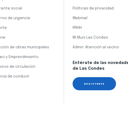
tente social
Políticas de privacidad
ros de urgencia
Webmail
orte
RRHH
ene
Mi Muni Las Condes
cción de obras municipales
Admin. Atención al vecino
eo y Emprendimiento
Entérate de las novedad
isos de circulación
de Las Condes
ncia de conducir
REGÍSTRATE