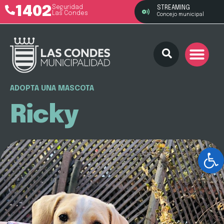
1402
Seguridad
STREAMING
Las Condes
Concejo municipal
ADOPTA UNA MASCOTA
Ricky
Ab