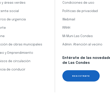
 y áreas verdes
Condiciones de uso
tente social
Políticas de privacidad
ros de urgencia
Webmail
orte
RRHH
ene
Mi Muni Las Condes
cción de obras municipales
Admin. Atención al vecino
eo y Emprendimiento
Entérate de las novedad
isos de circulación
de Las Condes
ncia de conducir
REGÍSTRATE