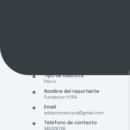
Tipo de mascota
Perro
Nombre del reportante
Fundacion VYRA
Email
adopcionesvyra@gmail.com
Teléfono de contacto
945328708