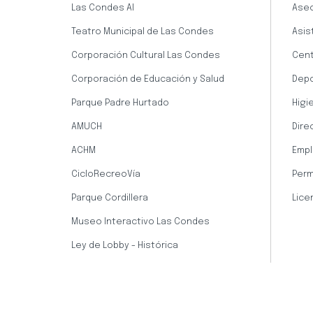
Las Condes AI
Aseo
Teatro Municipal de Las Condes
Asis
Corporación Cultural Las Condes
Cent
Corporación de Educación y Salud
Dep
Parque Padre Hurtado
Higi
AMUCH
Dire
ACHM
Empl
CicloRecreoVía
Perm
Parque Cordillera
Lice
Museo Interactivo Las Condes
Ley de Lobby - Histórica