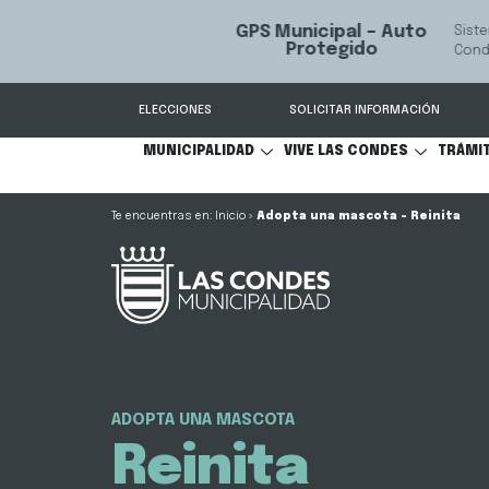
GPS Municipal – Auto
Sistema de
S
Protegido
Condes.
ELECCIONES
SOLICITAR INFORMACIÓN
MUNICIPALIDAD
VIVE LAS CONDES
TRÁMI
Inicio
»
Adopta una mascota – Reinita
ADOPTA UNA MASCOTA
Reinita