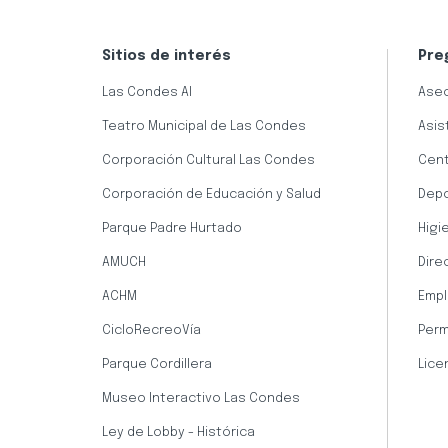
Sitios de interés
Pre
Las Condes AI
Aseo
Teatro Municipal de Las Condes
Asis
Corporación Cultural Las Condes
Cent
Corporación de Educación y Salud
Dep
Parque Padre Hurtado
Higi
AMUCH
Dire
ACHM
Empl
CicloRecreoVía
Perm
Parque Cordillera
Lice
Museo Interactivo Las Condes
Ley de Lobby - Histórica