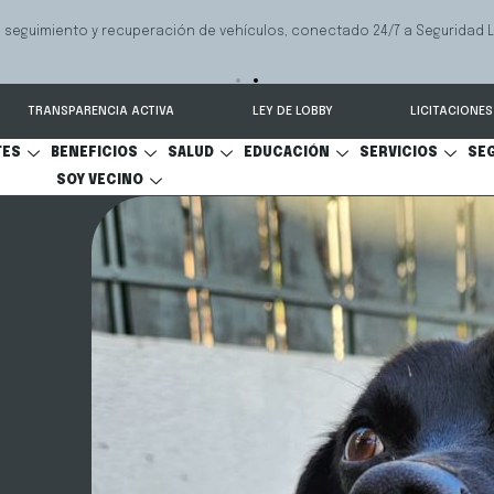
 seguimiento y recuperación de vehículos, conectado 24/7 a Seguridad 
TRANSPARENCIA ACTIVA
LEY DE LOBBY
LICITACIONES
TES
BENEFICIOS
SALUD
EDUCACIÓN
SERVICIOS
SE
SOY VECINO