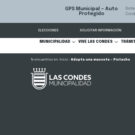
GPS Municipal – Auto
Sistema de
S
Protegido
Condes.
ELECCIONES
SOLICITAR INFORMACIÓN
MUNICIPALIDAD
VIVE LAS CONDES
TRÁMI
Inicio
»
Adopta una mascota – Pistacho