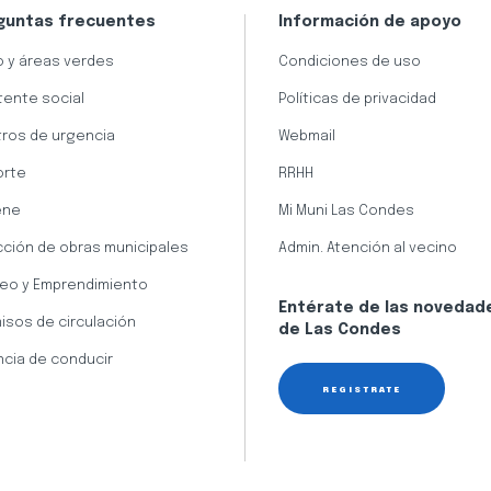
guntas frecuentes
Información de apoyo
 y áreas verdes
Condiciones de uso
tente social
Políticas de privacidad
ros de urgencia
Webmail
orte
RRHH
ene
Mi Muni Las Condes
cción de obras municipales
Admin. Atención al vecino
eo y Emprendimiento
Entérate de las novedad
isos de circulación
de Las Condes
ncia de conducir
REGÍSTRATE