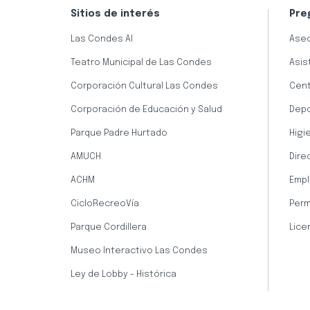
Sitios de interés
Pre
Las Condes AI
Aseo
Teatro Municipal de Las Condes
Asis
Corporación Cultural Las Condes
Cent
Corporación de Educación y Salud
Dep
Parque Padre Hurtado
Higi
AMUCH
Dire
ACHM
Empl
CicloRecreoVía
Perm
Parque Cordillera
Lice
Museo Interactivo Las Condes
Ley de Lobby - Histórica