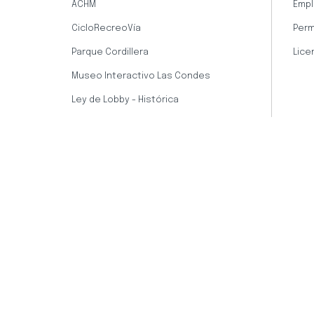
ACHM
Empl
CicloRecreoVía
Perm
Parque Cordillera
Lice
Museo Interactivo Las Condes
Ley de Lobby - Histórica