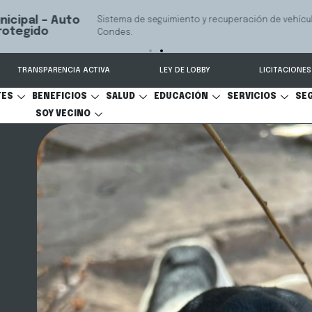
 seguimiento y recuperación de vehículos, conectado 24/7 a Seguridad 
TRANSPARENCIA ACTIVA
LEY DE LOBBY
LICITACIONES
TES
BENEFICIOS
SALUD
EDUCACIÓN
SERVICIOS
SE
SOY VECINO