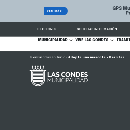
GPS Municipal – Auto
Sistema de
S
Protegido
Condes.
ELECCIONES
SOLICITAR INFORMACIÓN
MUNICIPALIDAD
VIVE LAS CONDES
TRÁMI
Inicio
»
Adopta una mascota – Perritas