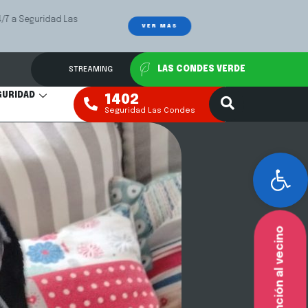
Las
Mediación Fa
VER MÁS
STREAMING
LAS CONDES VERDE
GURIDAD
1402
Seguridad Las Condes
Abr
Atención al vecino