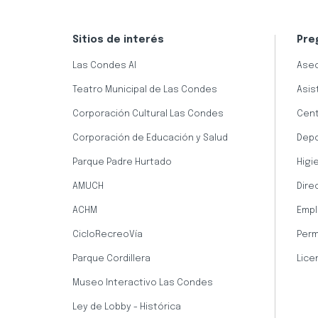
Sitios de interés
Pre
Las Condes AI
Aseo
Teatro Municipal de Las Condes
Asis
Corporación Cultural Las Condes
Cent
Corporación de Educación y Salud
Dep
Parque Padre Hurtado
Higi
AMUCH
Dire
ACHM
Empl
CicloRecreoVía
Perm
Parque Cordillera
Lice
Museo Interactivo Las Condes
Ley de Lobby - Histórica