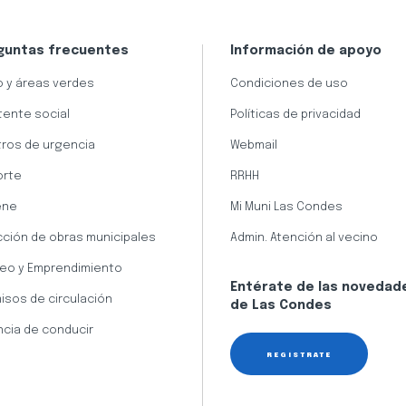
guntas frecuentes
Información de apoyo
 y áreas verdes
Condiciones de uso
tente social
Políticas de privacidad
ros de urgencia
Webmail
orte
RRHH
ene
Mi Muni Las Condes
cción de obras municipales
Admin. Atención al vecino
eo y Emprendimiento
Entérate de las novedad
isos de circulación
de Las Condes
ncia de conducir
REGÍSTRATE