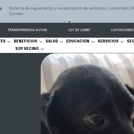
 seguimiento y recuperación de vehículos, conectado 24/7 a Seguridad 
TRANSPARENCIA ACTIVA
LEY DE LOBBY
LICITACIONES
TES
BENEFICIOS
SALUD
EDUCACIÓN
SERVICIOS
SE
SOY VECINO