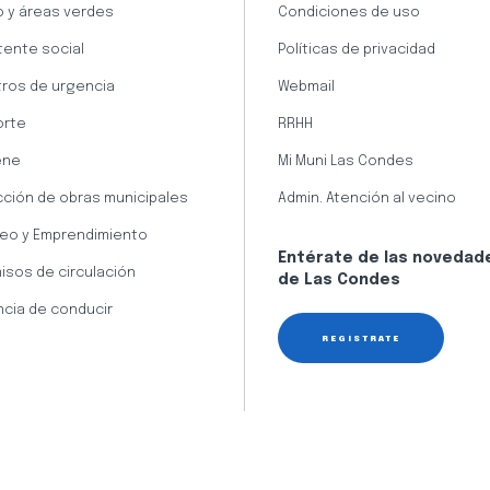
 y áreas verdes
Condiciones de uso
tente social
Políticas de privacidad
ros de urgencia
Webmail
orte
RRHH
ene
Mi Muni Las Condes
cción de obras municipales
Admin. Atención al vecino
eo y Emprendimiento
Entérate de las novedad
isos de circulación
de Las Condes
ncia de conducir
REGÍSTRATE