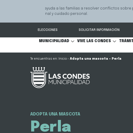
GPS Municipal – Auto
Sistema de
S
Protegido
Condes.
ELECCIONES
SOLICITAR INFORMACIÓN
MUNICIPALIDAD
VIVE LAS CONDES
TRÁMI
Inicio
»
Adopta una mascota – Perla
ADOPTA UNA MASCOTA
Perla