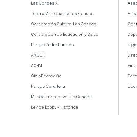
Las Condes AI
Aseo
Teatro Municipal de Las Condes
Asis
Corporación Cultural Las Condes
Cent
Corporación de Educación y Salud
Dep
Parque Padre Hurtado
Higi
AMUCH
Dire
ACHM
Empl
CicloRecreoVía
Perm
Parque Cordillera
Lice
Museo Interactivo Las Condes
Ley de Lobby - Histórica