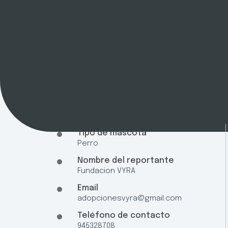
Tipo de mascota
Perro
Nombre del reportante
Fundacion VYRA
Email
adopcionesvyra@gmail.com
Teléfono de contacto
945328708