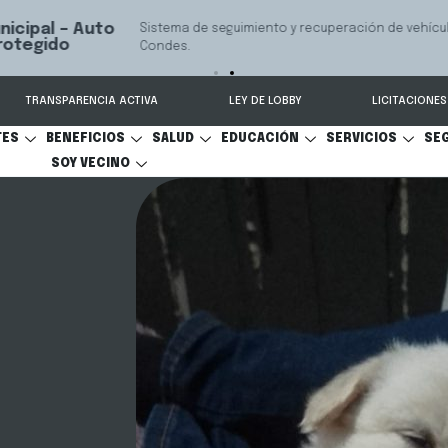
 seguimiento y recuperación de vehículos, conectado 24/7 a Seguridad 
TRANSPARENCIA ACTIVA
LEY DE LOBBY
LICITACIONES
TES
BENEFICIOS
SALUD
EDUCACIÓN
SERVICIOS
SE
SOY VECINO