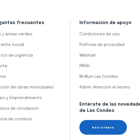
guntas frecuentes
Información de apoyo
 y áreas verdes
Condiciones de uso
tente social
Políticas de privacidad
ros de urgencia
Webmail
orte
RRHH
ene
Mi Muni Las Condes
cción de obras municipales
Admin. Atención al vecino
eo y Emprendimiento
Entérate de las novedad
isos de circulación
de Las Condes
ncia de conducir
REGÍSTRATE