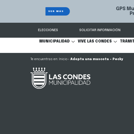
GPS Municipal – Auto
Sistema de
S
Protegido
Condes.
ELECCIONES
SOLICITAR INFORMACIÓN
MUNICIPALIDAD
VIVE LAS CONDES
TRÁMI
Inicio
»
Adopta una mascota – Pecky