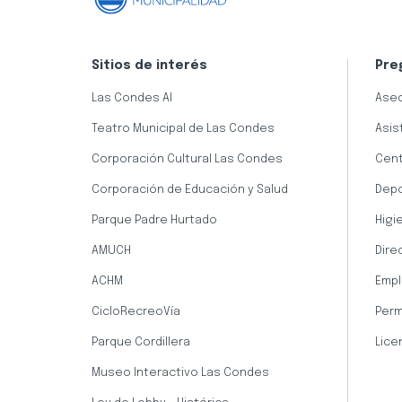
Sitios de interés
Pre
Las Condes AI
Aseo
Teatro Municipal de Las Condes
Asis
Corporación Cultural Las Condes
Cent
Corporación de Educación y Salud
Dep
Parque Padre Hurtado
Higi
AMUCH
Dire
ACHM
Empl
CicloRecreoVía
Perm
Parque Cordillera
Lice
Museo Interactivo Las Condes