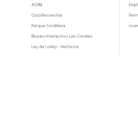
ACHM
Empl
CicloRecreoVía
Perm
Parque Cordillera
Lice
Museo Interactivo Las Condes
Ley de Lobby - Histórica