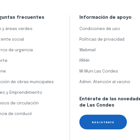
guntas frecuentes
Información de apoyo
 y áreas verdes
Condiciones de uso
tente social
Políticas de privacidad
ros de urgencia
Webmail
orte
RRHH
ene
Mi Muni Las Condes
cción de obras municipales
Admin. Atención al vecino
eo y Emprendimiento
Entérate de las novedad
isos de circulación
de Las Condes
ncia de conducir
REGÍSTRATE