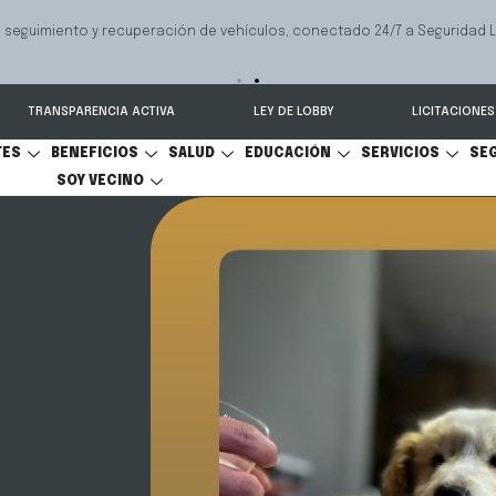
 seguimiento y recuperación de vehículos, conectado 24/7 a Seguridad 
TRANSPARENCIA ACTIVA
LEY DE LOBBY
LICITACIONES
TES
BENEFICIOS
SALUD
EDUCACIÓN
SERVICIOS
SE
SOY VECINO