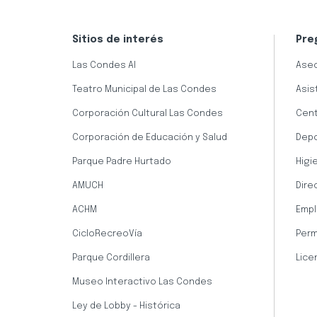
Sitios de interés
Pre
Las Condes AI
Aseo
Teatro Municipal de Las Condes
Asis
Corporación Cultural Las Condes
Cent
Corporación de Educación y Salud
Dep
Parque Padre Hurtado
Higi
AMUCH
Dire
ACHM
Empl
CicloRecreoVía
Perm
Parque Cordillera
Lice
Museo Interactivo Las Condes
Ley de Lobby - Histórica