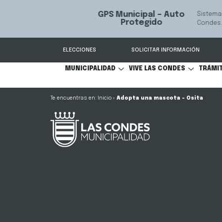
GPS Municipal – Auto
Sistema de
S
Protegido
Condes.
ELECCIONES
SOLICITAR INFORMACIÓN
MUNICIPALIDAD
VIVE LAS CONDES
TRÁMI
Inicio
»
Adopta una mascota – Osita