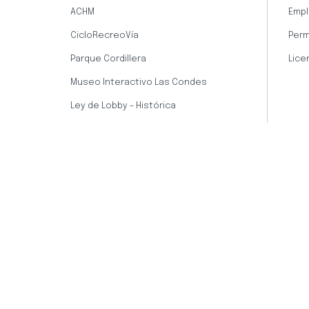
ACHM
Empl
CicloRecreoVía
Perm
Parque Cordillera
Lice
Museo Interactivo Las Condes
Ley de Lobby - Histórica