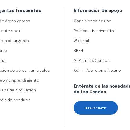
guntas frecuentes
Información de apoyo
 y áreas verdes
Condiciones de uso
tente social
Políticas de privacidad
ros de urgencia
Webmail
orte
RRHH
ene
Mi Muni Las Condes
cción de obras municipales
Admin. Atención al vecino
eo y Emprendimiento
Entérate de las novedad
isos de circulación
de Las Condes
ncia de conducir
REGÍSTRATE