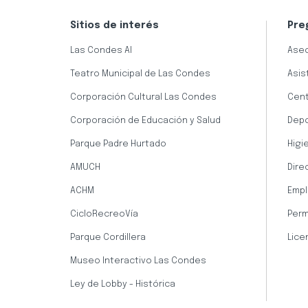
Sitios de interés
Pre
Las Condes AI
Aseo
Teatro Municipal de Las Condes
Asis
Corporación Cultural Las Condes
Cent
Corporación de Educación y Salud
Dep
Parque Padre Hurtado
Higi
AMUCH
Dire
ACHM
Empl
CicloRecreoVía
Perm
Parque Cordillera
Lice
Museo Interactivo Las Condes
Ley de Lobby - Histórica