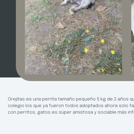
Orejitas es una perrita tamaño pequeño 5 kg de 2 años q
colegio los que ya fueron todos adoptados ahora solo falta
con perritos, gatos es súper amistosa y sociable más inf