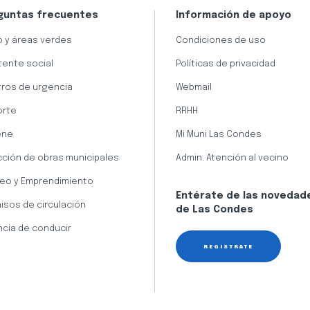
guntas frecuentes
Información de apoyo
 y áreas verdes
Condiciones de uso
tente social
Políticas de privacidad
ros de urgencia
Webmail
orte
RRHH
ene
Mi Muni Las Condes
cción de obras municipales
Admin. Atención al vecino
eo y Emprendimiento
Entérate de las novedad
isos de circulación
de Las Condes
ncia de conducir
REGÍSTRATE