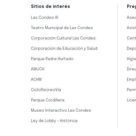
Sitios de interés
Pre
Las Condes AI
Aseo
Teatro Municipal de Las Condes
Asis
Corporación Cultural Las Condes
Cent
Corporación de Educación y Salud
Dep
Parque Padre Hurtado
Higi
AMUCH
Dire
ACHM
Empl
CicloRecreoVía
Perm
Parque Cordillera
Lice
Museo Interactivo Las Condes
Ley de Lobby - Histórica