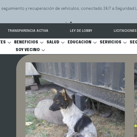
Servicio que ayuda a las familias a r
Mediación Familiar
comunicacional y cuidado personal.
TRANSPARENCIA ACTIVA
LEY DE LOBBY
LICITACIONES
TES
BENEFICIOS
SALUD
EDUCACIÓN
SERVICIOS
SE
SOY VECINO