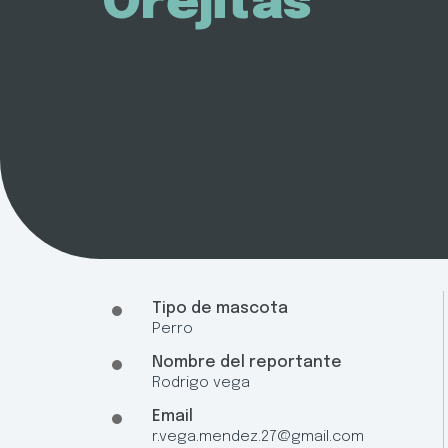
Orejitas
Tipo de mascota
Perro
Nombre del reportante
Rodrigo vega
Email
r.vega.mendez.27@gmail.com