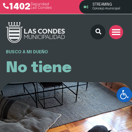
1402
Seguridad
STREAMING
Las Condes
Concejo municipal
BUSCO A MI DUEÑO
No tiene
Ab