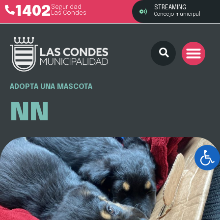
1402
Seguridad
STREAMING
Las Condes
Concejo municipal
ADOPTA UNA MASCOTA
NN
Ab